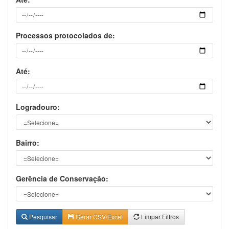
Processosprotocoladosde:
Até:
Logradouro:
Bairro:
GerênciadeConservação:
Pesquisar
GerarCSV/Excel
LimparFiltros