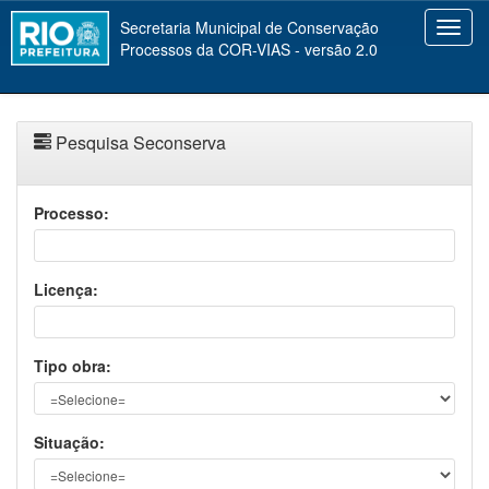
SecretariaMunicipaldeConservação
Toggl
ProcessosdaCOR-VIAS-versão2.0
navig
PesquisaSeconserva
Processo:
Licença:
Tipoobra:
Situação: