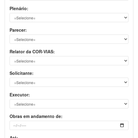
Plenário:
Parecer:
RelatordaCOR-VIAS:
Solicitante:
Executor:
Obrasemandamentode:
Até: